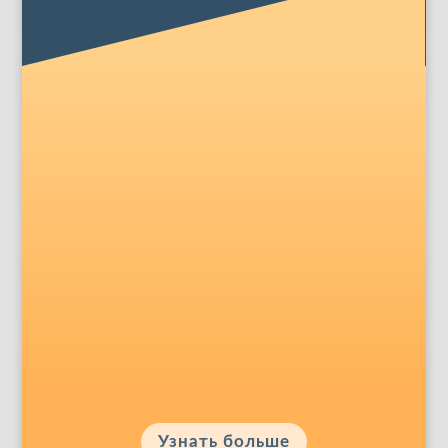
Исследовательская и
преподавательская
деятельность
Информация об исследованиях и
преподавательской деятельности
профессора Ранггера
Узнать больше