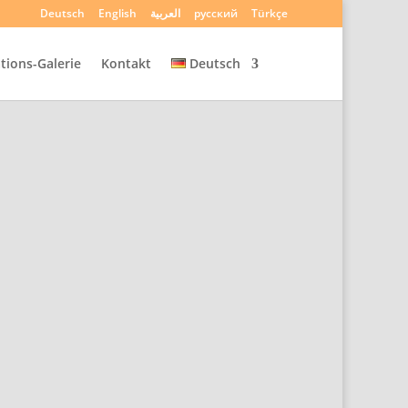
Deutsch
English
العربية
русский
Türkçe
tions-Galerie
Kontakt
Deutsch
g