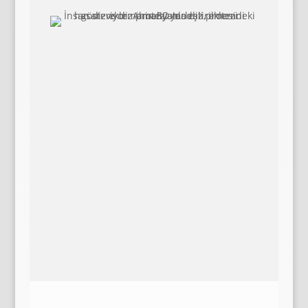
Prof. Dr. med. univ. Christoph
Rangger, diz protezi ameliyatlarında
da uzmanlaşmıştır. Diz eklemindeki
ciddi hasarlar ve kireçlenmeler için
Almanya’da gerçekleştirilen bu tedavi
hakkında daha fazla bilgi edinin.