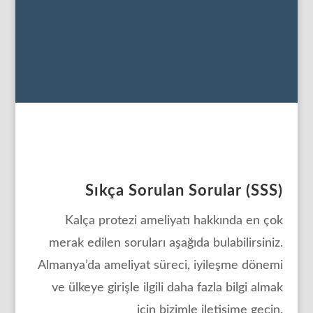
Uzun Ömürlü Sonuçlar: Modern kalça
protezleri, 15-20 yıl veya daha uzun süre
dayanıklılığını koruyabilir.
Sıkça Sorulan Sorular (SSS)
Kalça protezi ameliyatı hakkında en çok
merak edilen soruları aşağıda bulabilirsiniz.
Almanya’da ameliyat süreci, iyileşme dönemi
ve ülkeye girişle ilgili daha fazla bilgi almak
için bizimle iletişime geçin.